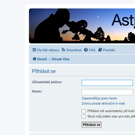
Rychlé odkazy
Smartfeed
FAQ
Pravidla
Domů
Obsah fóra
Přihlásit se
Uživatelské jméno:
Heslo:
Zapomněl(a) jsem heslo
Znovu poslat aktivační e-mail
Přihlásit mě automaticky při ka
Skrýt můj online stav pro toto při