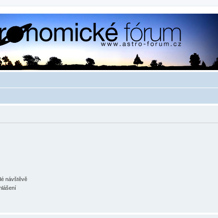
ždé návštěvě
hlášení