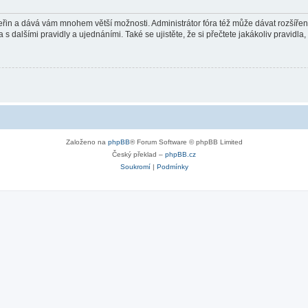
 vteřin a dává vám mnohem větší možnosti. Administrátor fóra též může dávat rozšíře
 s dalšími pravidly a ujednáními. Také se ujistěte, že si přečtete jakákoliv pravidla, 
Založeno na
phpBB
® Forum Software © phpBB Limited
Český překlad –
phpBB.cz
Soukromí
|
Podmínky