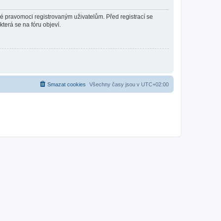
né pravomoci registrovaným uživatelům. Před registrací se
která se na fóru objeví.
Smazat cookies
Všechny časy jsou v
UTC+02:00