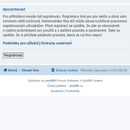
REGISTROVAT
Pro přihlášení musíte být registrován. Registrace trvá jen pár vteřin a dává vám
mnohem větší možnosti. Administrátor fóra též může dávat rozšířené pravomoci
registrovaným uživatelům. Před registrací se ujistěte, že jste se obeznámili
s našimi podmínkami pro použití a s dalšími pravidly a ujednáními. Také se
ujistěte, že si přečtete jakákoliv pravidla, která se na fóru objeví.
Podmínky pro užívání
|
Ochrana soukromí
Registrovat
Domů
Obsah fóra
Smazat cookies
Všechny časy jsou v
UTC+02:00
Založeno na
phpBB
® Forum Software © phpBB Limited
Český překlad –
phpBB.cz
Soukromí
|
Podmínky