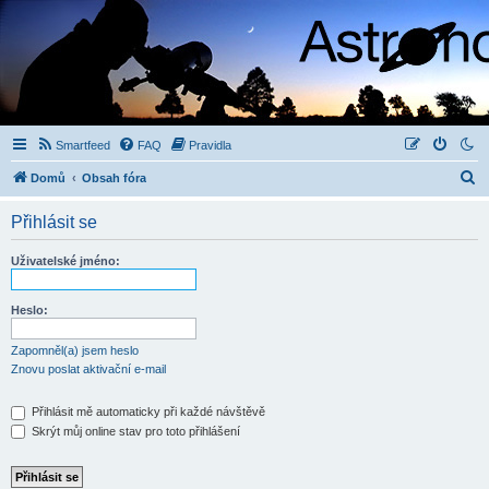
Smartfeed
FAQ
Pravidla
H
Domů
Obsah fóra
l
Přihlásit se
e
d
Uživatelské jméno:
a
t
Heslo:
Zapomněl(a) jsem heslo
Znovu poslat aktivační e-mail
Přihlásit mě automaticky při každé návštěvě
Skrýt můj online stav pro toto přihlášení