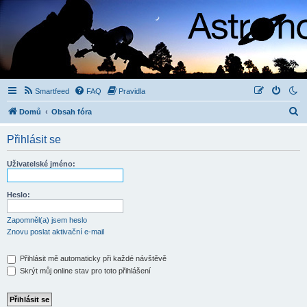
Smartfeed
FAQ
Pravidla
H
Domů
Obsah fóra
l
Přihlásit se
e
d
Uživatelské jméno:
a
t
Heslo:
Zapomněl(a) jsem heslo
Znovu poslat aktivační e-mail
Přihlásit mě automaticky při každé návštěvě
Skrýt můj online stav pro toto přihlášení