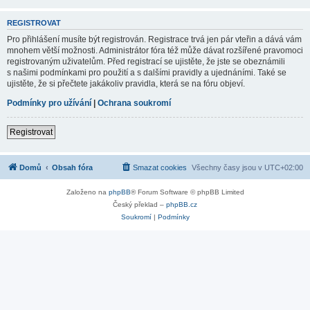
REGISTROVAT
Pro přihlášení musíte být registrován. Registrace trvá jen pár vteřin a dává vám
mnohem větší možnosti. Administrátor fóra též může dávat rozšířené pravomoci
registrovaným uživatelům. Před registrací se ujistěte, že jste se obeznámili
s našimi podmínkami pro použití a s dalšími pravidly a ujednáními. Také se
ujistěte, že si přečtete jakákoliv pravidla, která se na fóru objeví.
Podmínky pro užívání
|
Ochrana soukromí
Registrovat
Domů
Obsah fóra
Smazat cookies
Všechny časy jsou v
UTC+02:00
Založeno na
phpBB
® Forum Software © phpBB Limited
Český překlad –
phpBB.cz
Soukromí
|
Podmínky