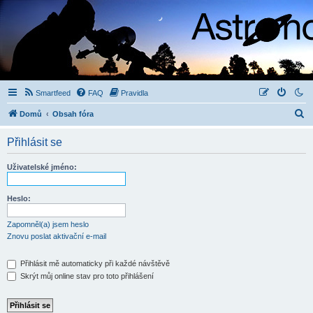
Smartfeed
FAQ
Pravidla
H
Domů
Obsah fóra
l
Přihlásit se
e
d
Uživatelské jméno:
a
t
Heslo:
Zapomněl(a) jsem heslo
Znovu poslat aktivační e-mail
Přihlásit mě automaticky při každé návštěvě
Skrýt můj online stav pro toto přihlášení