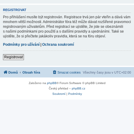
REGISTROVAT
Pro přihlášení musíte být registrován. Registrace trvá jen pár vteřin a dává vám
mnohem větší možnosti. Administrátor fóra též může dávat rozšířené pravomoci
registrovaným uživatelům. Před registrací se ujistěte, že jste se obeznámili
s našimi podmínkami pro použití a s dalšími pravidly a ujednáními. Také se
ujistěte, že si přečtete jakákoliv pravidla, která se na fóru objeví.
Podmínky pro užívání
|
Ochrana soukromí
Registrovat
Domů
Obsah fóra
Smazat cookies
Všechny časy jsou v
UTC+02:00
Založeno na
phpBB
® Forum Software © phpBB Limited
Český překlad –
phpBB.cz
Soukromí
|
Podmínky