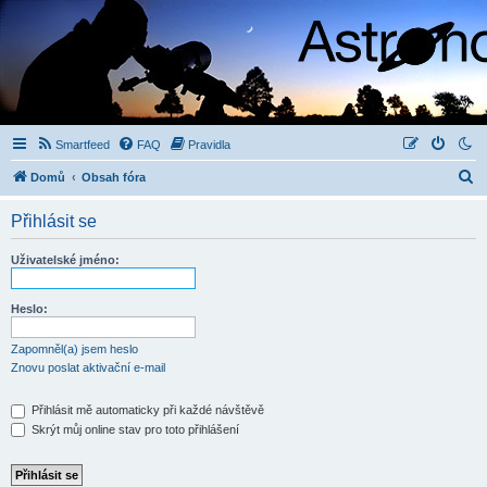
Smartfeed
FAQ
Pravidla
H
Domů
Obsah fóra
l
Přihlásit se
e
d
Uživatelské jméno:
a
t
Heslo:
Zapomněl(a) jsem heslo
Znovu poslat aktivační e-mail
Přihlásit mě automaticky při každé návštěvě
Skrýt můj online stav pro toto přihlášení