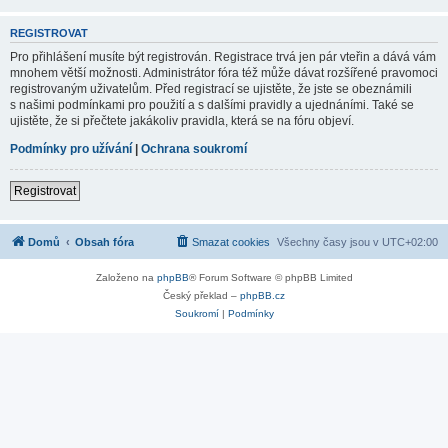
REGISTROVAT
Pro přihlášení musíte být registrován. Registrace trvá jen pár vteřin a dává vám
mnohem větší možnosti. Administrátor fóra též může dávat rozšířené pravomoci
registrovaným uživatelům. Před registrací se ujistěte, že jste se obeznámili
s našimi podmínkami pro použití a s dalšími pravidly a ujednáními. Také se
ujistěte, že si přečtete jakákoliv pravidla, která se na fóru objeví.
Podmínky pro užívání
|
Ochrana soukromí
Registrovat
Domů
Obsah fóra
Smazat cookies
Všechny časy jsou v
UTC+02:00
Založeno na
phpBB
® Forum Software © phpBB Limited
Český překlad –
phpBB.cz
Soukromí
|
Podmínky