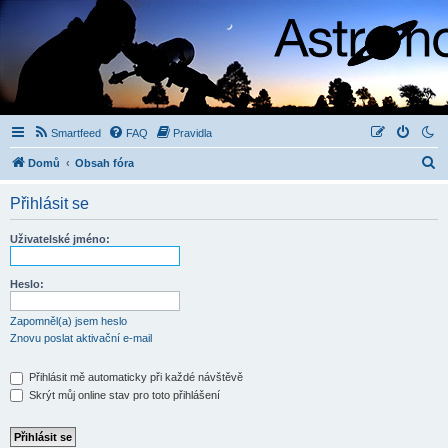
Smartfeed
FAQ
Pravidla
H
Domů
Obsah fóra
l
Přihlásit se
e
d
Uživatelské jméno:
a
t
Heslo:
Zapomněl(a) jsem heslo
Znovu poslat aktivační e-mail
Přihlásit mě automaticky při každé návštěvě
Skrýt můj online stav pro toto přihlášení