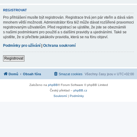
REGISTROVAT
Pro přihlášení musíte být registrován. Registrace trvá jen pár vteřin a dává vám
mnohem větší možnosti. Administrátor fóra též může dávat rozšířené pravomoci
registrovaným uživatelům. Před registrací se ujistěte, že jste se obeznámili
s našimi podmínkami pro použití a s dalšími pravidly a ujednáními. Také se
ujistěte, že si přečtete jakákoliv pravidla, která se na fóru objeví.
Podmínky pro užívání
|
Ochrana soukromí
Registrovat
Domů
Obsah fóra
Smazat cookies
Všechny časy jsou v
UTC+02:00
Založeno na
phpBB
® Forum Software © phpBB Limited
Český překlad –
phpBB.cz
Soukromí
|
Podmínky