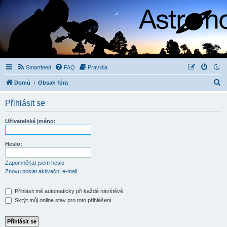
Smartfeed
FAQ
Pravidla
H
Domů
Obsah fóra
l
Přihlásit se
e
d
Uživatelské jméno:
a
t
Heslo:
Zapomněl(a) jsem heslo
Znovu poslat aktivační e-mail
Přihlásit mě automaticky při každé návštěvě
Skrýt můj online stav pro toto přihlášení