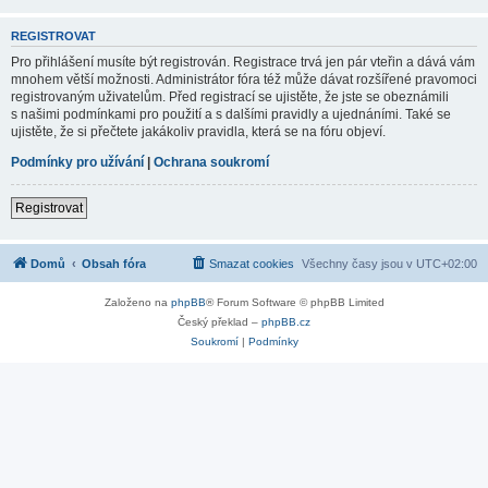
REGISTROVAT
Pro přihlášení musíte být registrován. Registrace trvá jen pár vteřin a dává vám
mnohem větší možnosti. Administrátor fóra též může dávat rozšířené pravomoci
registrovaným uživatelům. Před registrací se ujistěte, že jste se obeznámili
s našimi podmínkami pro použití a s dalšími pravidly a ujednáními. Také se
ujistěte, že si přečtete jakákoliv pravidla, která se na fóru objeví.
Podmínky pro užívání
|
Ochrana soukromí
Registrovat
Domů
Obsah fóra
Smazat cookies
Všechny časy jsou v
UTC+02:00
Založeno na
phpBB
® Forum Software © phpBB Limited
Český překlad –
phpBB.cz
Soukromí
|
Podmínky