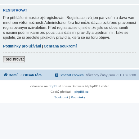
REGISTROVAT
Pro přihlášení musíte být registrován. Registrace trvá jen pár vteřin a dává vám
mnohem větší možnosti. Administrátor fóra též může dávat rozšířené pravomoci
registrovaným uživatelům. Před registrací se ujistěte, že jste se obeznámili
s našimi podmínkami pro použití a s dalšími pravidly a ujednáními. Také se
ujistěte, že si přečtete jakákoliv pravidla, která se na fóru objeví.
Podmínky pro užívání
|
Ochrana soukromí
Registrovat
Domů
Obsah fóra
Smazat cookies
Všechny časy jsou v
UTC+02:00
Založeno na
phpBB
® Forum Software © phpBB Limited
Český překlad –
phpBB.cz
Soukromí
|
Podmínky