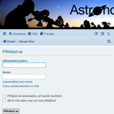
Smartfeed
FAQ
Pravidla
H
Domů
Obsah fóra
l
Přihlásit se
e
d
Uživatelské jméno:
a
t
Heslo:
Zapomněl(a) jsem heslo
Znovu poslat aktivační e-mail
Přihlásit mě automaticky při každé návštěvě
Skrýt můj online stav pro toto přihlášení