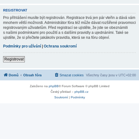
REGISTROVAT
Pro přihlášení musíte být registrován. Registrace trvá jen pár vteřin a dává vám
mnohem větší možnosti. Administrátor fóra též může dávat rozšířené pravomoci
registrovaným uživatelům. Před registrací se ujistěte, že jste se obeznámili
s našimi podmínkami pro použití a s dalšími pravidly a ujednáními. Také se
ujistěte, že si přečtete jakákoliv pravidla, která se na fóru objeví.
Podmínky pro užívání
|
Ochrana soukromí
Registrovat
Domů
Obsah fóra
Smazat cookies
Všechny časy jsou v
UTC+02:00
Založeno na
phpBB
® Forum Software © phpBB Limited
Český překlad –
phpBB.cz
Soukromí
|
Podmínky