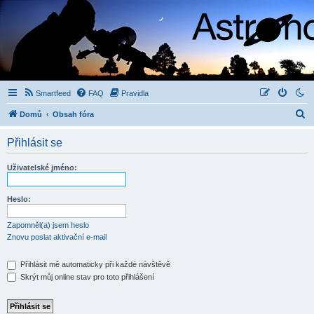
Smartfeed
FAQ
Pravidla
H
Domů
Obsah fóra
l
Přihlásit se
e
d
Uživatelské jméno:
a
t
Heslo:
Zapomněl(a) jsem heslo
Znovu poslat aktivační e-mail
Přihlásit mě automaticky při každé návštěvě
Skrýt můj online stav pro toto přihlášení