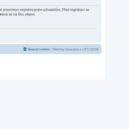
né pravomoci registrovaným uživatelům. Před registrací se
která se na fóru objeví.
Smazat cookies
Všechny časy jsou v
UTC+02:00