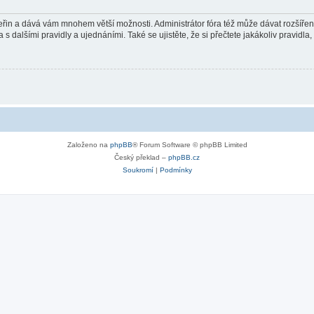
 vteřin a dává vám mnohem větší možnosti. Administrátor fóra též může dávat rozšíře
 s dalšími pravidly a ujednáními. Také se ujistěte, že si přečtete jakákoliv pravidla, 
Založeno na
phpBB
® Forum Software © phpBB Limited
Český překlad –
phpBB.cz
Soukromí
|
Podmínky