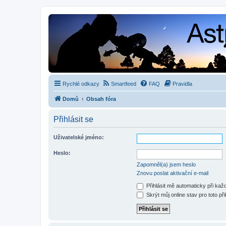
Rychlé odkazy
Smartfeed
FAQ
Pravidla
Domů
Obsah fóra
Přihlásit se
Uživatelské jméno:
Heslo:
Zapomněl(a) jsem heslo
Znovu poslat aktivační e-mail
Přihlásit mě automaticky při ka
Skrýt můj online stav pro toto při