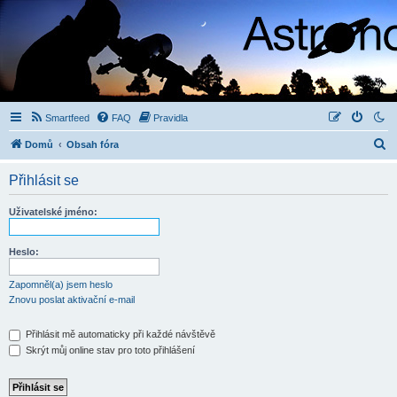
Smartfeed
FAQ
Pravidla
H
Domů
Obsah fóra
l
Přihlásit se
e
d
Uživatelské jméno:
a
t
Heslo:
Zapomněl(a) jsem heslo
Znovu poslat aktivační e-mail
Přihlásit mě automaticky při každé návštěvě
Skrýt můj online stav pro toto přihlášení