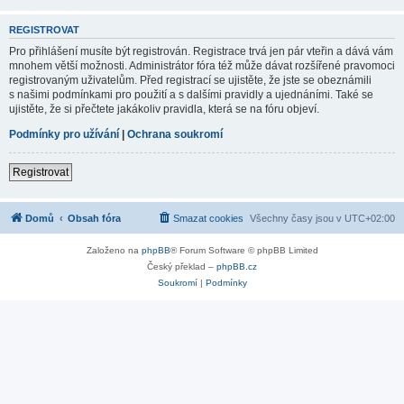
REGISTROVAT
Pro přihlášení musíte být registrován. Registrace trvá jen pár vteřin a dává vám
mnohem větší možnosti. Administrátor fóra též může dávat rozšířené pravomoci
registrovaným uživatelům. Před registrací se ujistěte, že jste se obeznámili
s našimi podmínkami pro použití a s dalšími pravidly a ujednáními. Také se
ujistěte, že si přečtete jakákoliv pravidla, která se na fóru objeví.
Podmínky pro užívání
|
Ochrana soukromí
Registrovat
Domů
Obsah fóra
Smazat cookies
Všechny časy jsou v
UTC+02:00
Založeno na
phpBB
® Forum Software © phpBB Limited
Český překlad –
phpBB.cz
Soukromí
|
Podmínky