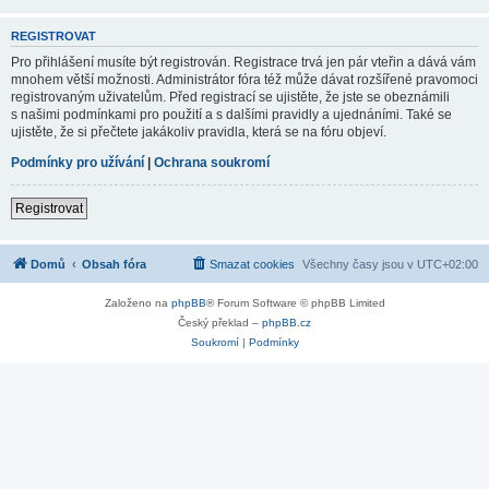
REGISTROVAT
Pro přihlášení musíte být registrován. Registrace trvá jen pár vteřin a dává vám
mnohem větší možnosti. Administrátor fóra též může dávat rozšířené pravomoci
registrovaným uživatelům. Před registrací se ujistěte, že jste se obeznámili
s našimi podmínkami pro použití a s dalšími pravidly a ujednáními. Také se
ujistěte, že si přečtete jakákoliv pravidla, která se na fóru objeví.
Podmínky pro užívání
|
Ochrana soukromí
Registrovat
Domů
Obsah fóra
Smazat cookies
Všechny časy jsou v
UTC+02:00
Založeno na
phpBB
® Forum Software © phpBB Limited
Český překlad –
phpBB.cz
Soukromí
|
Podmínky