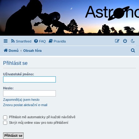
Smartfeed
FAQ
Pravidla
H
Domů
Obsah fóra
l
Přihlásit se
e
d
Uživatelské jméno:
a
t
Heslo:
Zapomněl(a) jsem heslo
Znovu poslat aktivační e-mail
Přihlásit mě automaticky při každé návštěvě
Skrýt můj online stav pro toto přihlášení