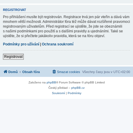
REGISTROVAT
Pro přihlášení musíte být registrován. Registrace trvá jen pár vteřin a dává vám
mnohem větší možnosti. Administrátor fóra též může dávat rozšířené pravomoci
registrovaným uživatelům. Před registrací se ujistěte, že jste se obeznámili
s našimi podmínkami pro použití a s dalšími pravidly a ujednáními. Také se
ujistěte, že si přečtete jakákoliv pravidla, která se na fóru objeví.
Podmínky pro užívání
|
Ochrana soukromí
Registrovat
Domů
Obsah fóra
Smazat cookies
Všechny časy jsou v
UTC+02:00
Založeno na
phpBB
® Forum Software © phpBB Limited
Český překlad –
phpBB.cz
Soukromí
|
Podmínky