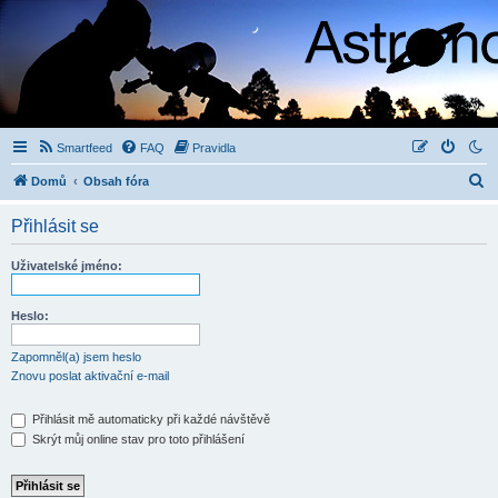
Smartfeed
FAQ
Pravidla
H
Domů
Obsah fóra
l
Přihlásit se
e
d
Uživatelské jméno:
a
t
Heslo:
Zapomněl(a) jsem heslo
Znovu poslat aktivační e-mail
Přihlásit mě automaticky při každé návštěvě
Skrýt můj online stav pro toto přihlášení