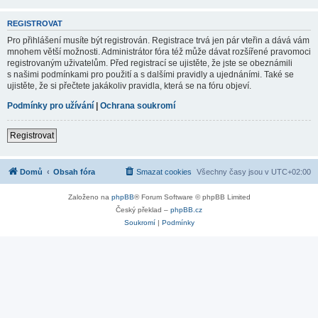
REGISTROVAT
Pro přihlášení musíte být registrován. Registrace trvá jen pár vteřin a dává vám
mnohem větší možnosti. Administrátor fóra též může dávat rozšířené pravomoci
registrovaným uživatelům. Před registrací se ujistěte, že jste se obeznámili
s našimi podmínkami pro použití a s dalšími pravidly a ujednáními. Také se
ujistěte, že si přečtete jakákoliv pravidla, která se na fóru objeví.
Podmínky pro užívání
|
Ochrana soukromí
Registrovat
Domů
Obsah fóra
Smazat cookies
Všechny časy jsou v
UTC+02:00
Založeno na
phpBB
® Forum Software © phpBB Limited
Český překlad –
phpBB.cz
Soukromí
|
Podmínky