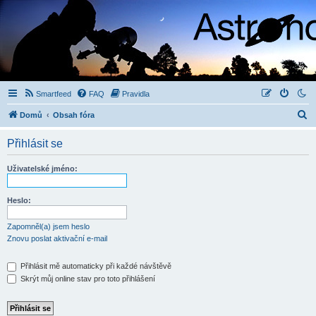
Smartfeed
FAQ
Pravidla
H
Domů
Obsah fóra
l
Přihlásit se
e
d
Uživatelské jméno:
a
t
Heslo:
Zapomněl(a) jsem heslo
Znovu poslat aktivační e-mail
Přihlásit mě automaticky při každé návštěvě
Skrýt můj online stav pro toto přihlášení