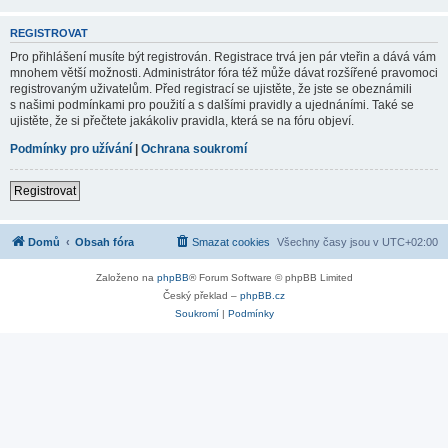
REGISTROVAT
Pro přihlášení musíte být registrován. Registrace trvá jen pár vteřin a dává vám
mnohem větší možnosti. Administrátor fóra též může dávat rozšířené pravomoci
registrovaným uživatelům. Před registrací se ujistěte, že jste se obeznámili
s našimi podmínkami pro použití a s dalšími pravidly a ujednáními. Také se
ujistěte, že si přečtete jakákoliv pravidla, která se na fóru objeví.
Podmínky pro užívání
|
Ochrana soukromí
Registrovat
Domů
Obsah fóra
Smazat cookies
Všechny časy jsou v
UTC+02:00
Založeno na
phpBB
® Forum Software © phpBB Limited
Český překlad –
phpBB.cz
Soukromí
|
Podmínky