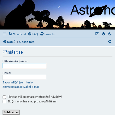
Smartfeed
FAQ
Pravidla
H
Domů
Obsah fóra
l
Přihlásit se
e
d
Uživatelské jméno:
a
t
Heslo:
Zapomněl(a) jsem heslo
Znovu poslat aktivační e-mail
Přihlásit mě automaticky při každé návštěvě
Skrýt můj online stav pro toto přihlášení