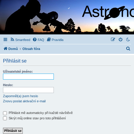
Smartfeed
FAQ
Pravidla
H
Domů
Obsah fóra
l
Přihlásit se
e
d
Uživatelské jméno:
a
t
Heslo:
Zapomněl(a) jsem heslo
Znovu poslat aktivační e-mail
Přihlásit mě automaticky při každé návštěvě
Skrýt můj online stav pro toto přihlášení