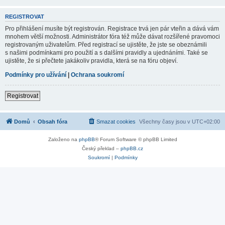
REGISTROVAT
Pro přihlášení musíte být registrován. Registrace trvá jen pár vteřin a dává vám
mnohem větší možnosti. Administrátor fóra též může dávat rozšířené pravomoci
registrovaným uživatelům. Před registrací se ujistěte, že jste se obeznámili
s našimi podmínkami pro použití a s dalšími pravidly a ujednáními. Také se
ujistěte, že si přečtete jakákoliv pravidla, která se na fóru objeví.
Podmínky pro užívání
|
Ochrana soukromí
Registrovat
Domů
Obsah fóra
Smazat cookies
Všechny časy jsou v
UTC+02:00
Založeno na
phpBB
® Forum Software © phpBB Limited
Český překlad –
phpBB.cz
Soukromí
|
Podmínky