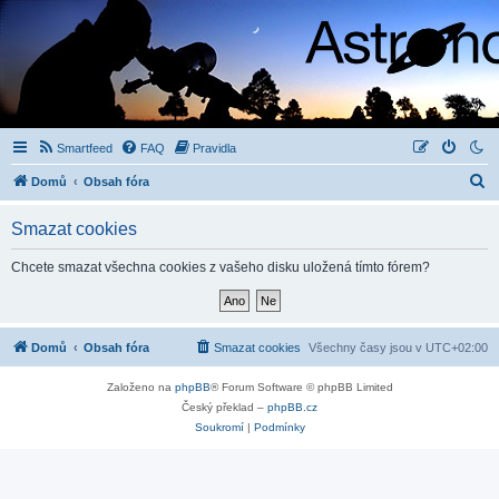
Smartfeed
FAQ
Pravidla
H
Domů
Obsah fóra
l
Smazat cookies
e
d
Chcete smazat všechna cookies z vašeho disku uložená tímto fórem?
a
t
Domů
Obsah fóra
Smazat cookies
Všechny časy jsou v
UTC+02:00
Založeno na
phpBB
® Forum Software © phpBB Limited
Český překlad –
phpBB.cz
Soukromí
|
Podmínky