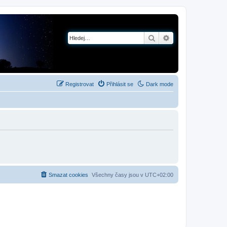
Hledat
Pokročilé hledání
Registrovat
Přihlásit se
Dark mode
Smazat cookies
Všechny časy jsou v
UTC+02:00