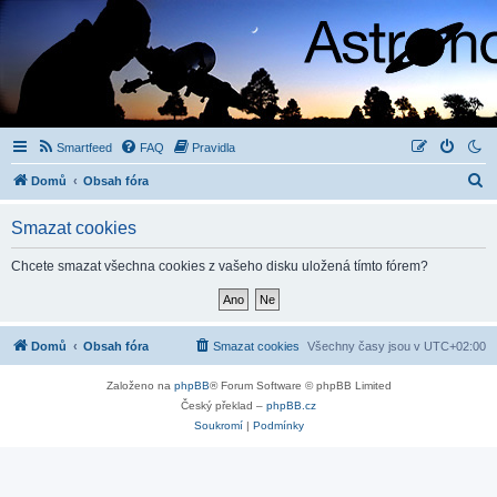
Smartfeed
FAQ
Pravidla
H
Domů
Obsah fóra
l
Smazat cookies
e
d
Chcete smazat všechna cookies z vašeho disku uložená tímto fórem?
a
t
Domů
Obsah fóra
Smazat cookies
Všechny časy jsou v
UTC+02:00
Založeno na
phpBB
® Forum Software © phpBB Limited
Český překlad –
phpBB.cz
Soukromí
|
Podmínky