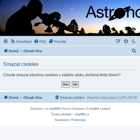
Smartfeed
FAQ
Pravidla
H
Domů
Obsah fóra
l
Smazat cookies
e
d
Chcete smazat všechna cookies z vašeho disku uložená tímto fórem?
a
t
Domů
Obsah fóra
Smazat cookies
Všechny časy jsou v
UTC+02:00
Založeno na
phpBB
® Forum Software © phpBB Limited
Český překlad –
phpBB.cz
Soukromí
|
Podmínky