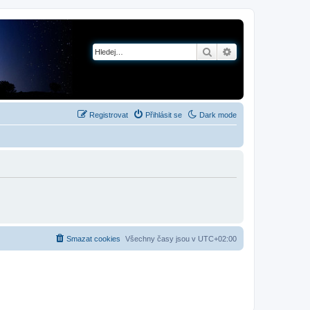
Hledat
Pokročilé hledání
Registrovat
Přihlásit se
Dark mode
Smazat cookies
Všechny časy jsou v
UTC+02:00