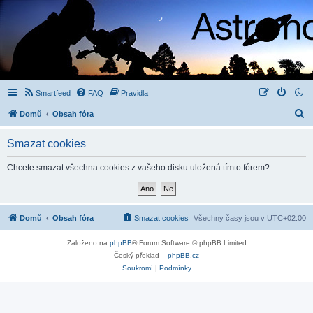
Smartfeed
FAQ
Pravidla
H
Domů
Obsah fóra
l
Smazat cookies
e
d
Chcete smazat všechna cookies z vašeho disku uložená tímto fórem?
a
t
Domů
Obsah fóra
Smazat cookies
Všechny časy jsou v
UTC+02:00
Založeno na
phpBB
® Forum Software © phpBB Limited
Český překlad –
phpBB.cz
Soukromí
|
Podmínky