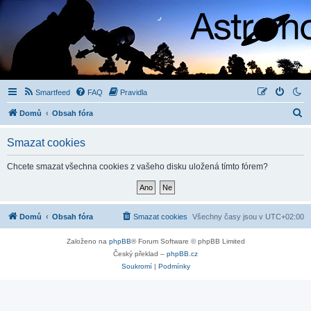
Smartfeed
FAQ
Pravidla
H
Domů
Obsah fóra
l
Smazat cookies
e
d
Chcete smazat všechna cookies z vašeho disku uložená tímto fórem?
a
t
Domů
Obsah fóra
Smazat cookies
Všechny časy jsou v
UTC+02:00
Založeno na
phpBB
® Forum Software © phpBB Limited
Český překlad –
phpBB.cz
Soukromí
|
Podmínky