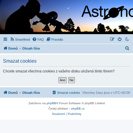
Smartfeed
FAQ
Pravidla
H
Domů
Obsah fóra
l
Smazat cookies
e
d
Chcete smazat všechna cookies z vašeho disku uložená tímto fórem?
a
t
Domů
Obsah fóra
Smazat cookies
Všechny časy jsou v
UTC+02:00
Založeno na
phpBB
® Forum Software © phpBB Limited
Český překlad –
phpBB.cz
Soukromí
|
Podmínky