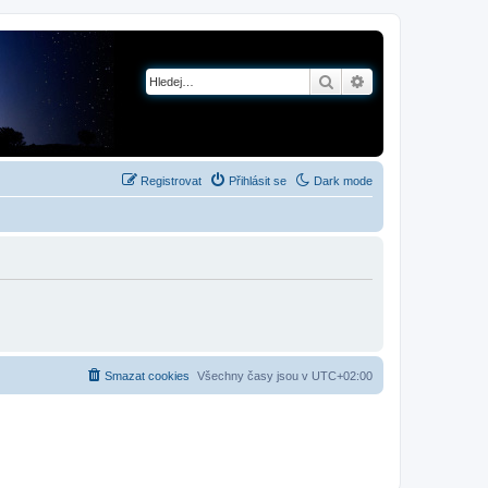
Hledat
Pokročilé hledání
Registrovat
Přihlásit se
Dark mode
Smazat cookies
Všechny časy jsou v
UTC+02:00