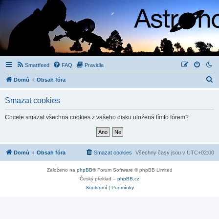
Smartfeed
FAQ
Pravidla
H
Domů
Obsah fóra
l
Smazat cookies
e
d
Chcete smazat všechna cookies z vašeho disku uložená tímto fórem?
a
t
Domů
Obsah fóra
Smazat cookies
Všechny časy jsou v
UTC+02:00
Založeno na
phpBB
® Forum Software © phpBB Limited
Český překlad –
phpBB.cz
Soukromí
|
Podmínky