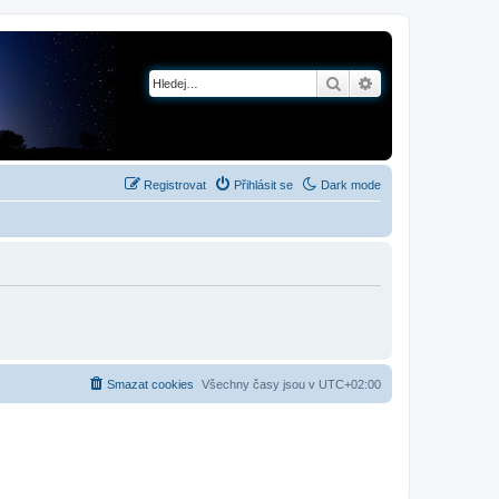
Hledat
Pokročilé hledání
Registrovat
Přihlásit se
Dark mode
Smazat cookies
Všechny časy jsou v
UTC+02:00