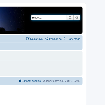
Hledat
Pokročilé hledání
Registrovat
Přihlásit se
Dark mode
Smazat cookies
Všechny časy jsou v
UTC+02:00