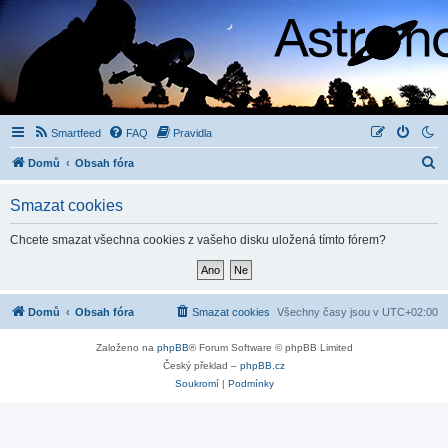
Smartfeed
FAQ
Pravidla
H
Domů
Obsah fóra
l
Smazat cookies
e
d
Chcete smazat všechna cookies z vašeho disku uložená tímto fórem?
a
t
Domů
Obsah fóra
Smazat cookies
Všechny časy jsou v
UTC+02:00
Založeno na
phpBB
® Forum Software © phpBB Limited
Český překlad –
phpBB.cz
Soukromí
|
Podmínky