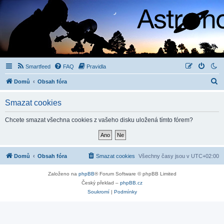
Smartfeed
FAQ
Pravidla
H
Domů
Obsah fóra
l
Smazat cookies
e
d
Chcete smazat všechna cookies z vašeho disku uložená tímto fórem?
a
t
Domů
Obsah fóra
Smazat cookies
Všechny časy jsou v
UTC+02:00
Založeno na
phpBB
® Forum Software © phpBB Limited
Český překlad –
phpBB.cz
Soukromí
|
Podmínky