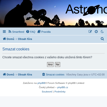
Smartfeed
FAQ
Pravidla
H
Domů
Obsah fóra
l
Smazat cookies
e
d
Chcete smazat všechna cookies z vašeho disku uložená tímto fórem?
a
t
Domů
Obsah fóra
Smazat cookies
Všechny časy jsou v
UTC+02:00
Založeno na
phpBB
® Forum Software © phpBB Limited
Český překlad –
phpBB.cz
Soukromí
|
Podmínky