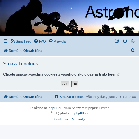
Smartfeed
FAQ
Pravidla
H
Domů
Obsah fóra
l
Smazat cookies
e
d
Chcete smazat všechna cookies z vašeho disku uložená tímto fórem?
a
t
Domů
Obsah fóra
Smazat cookies
Všechny časy jsou v
UTC+02:00
Založeno na
phpBB
® Forum Software © phpBB Limited
Český překlad –
phpBB.cz
Soukromí
|
Podmínky