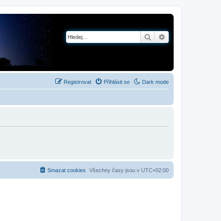
Hledat
Pokročilé hledání
Registrovat
Přihlásit se
Dark mode
Smazat cookies
Všechny časy jsou v
UTC+02:00