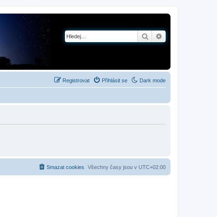
Hledat
Pokročilé hledání
Registrovat
Přihlásit se
Dark mode
Smazat cookies
Všechny časy jsou v
UTC+02:00