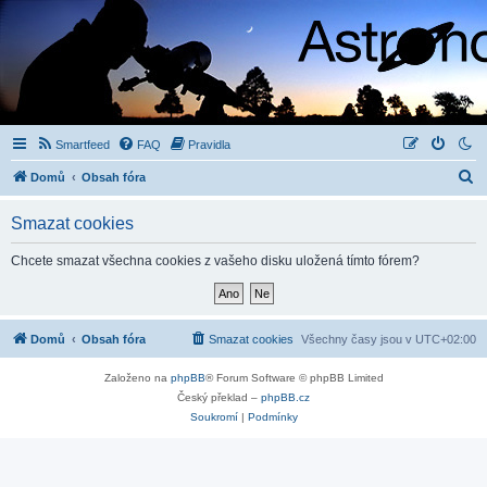
Smartfeed
FAQ
Pravidla
H
Domů
Obsah fóra
l
Smazat cookies
e
d
Chcete smazat všechna cookies z vašeho disku uložená tímto fórem?
a
t
Domů
Obsah fóra
Smazat cookies
Všechny časy jsou v
UTC+02:00
Založeno na
phpBB
® Forum Software © phpBB Limited
Český překlad –
phpBB.cz
Soukromí
|
Podmínky