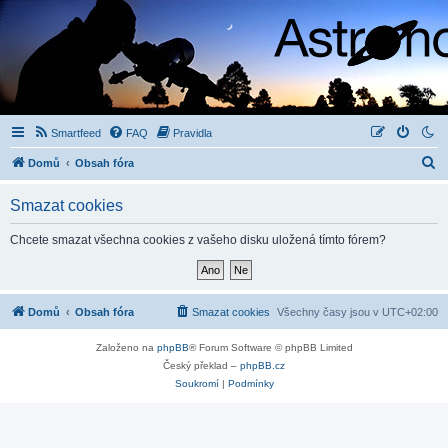
Smartfeed
FAQ
Pravidla
H
Domů
Obsah fóra
l
Smazat cookies
e
d
Chcete smazat všechna cookies z vašeho disku uložená tímto fórem?
a
t
Domů
Obsah fóra
Smazat cookies
Všechny časy jsou v
UTC+02:00
Založeno na
phpBB
® Forum Software © phpBB Limited
Český překlad –
phpBB.cz
Soukromí
|
Podmínky