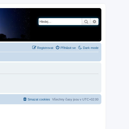
Hledat
Pokročilé hledání
Registrovat
Přihlásit se
Dark mode
Smazat cookies
Všechny časy jsou v
UTC+02:00