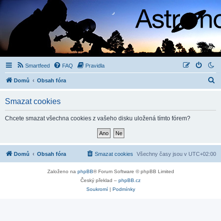
Smartfeed
FAQ
Pravidla
H
Domů
Obsah fóra
l
Smazat cookies
e
d
Chcete smazat všechna cookies z vašeho disku uložená tímto fórem?
a
t
Domů
Obsah fóra
Smazat cookies
Všechny časy jsou v
UTC+02:00
Založeno na
phpBB
® Forum Software © phpBB Limited
Český překlad –
phpBB.cz
Soukromí
|
Podmínky