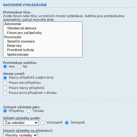
NASTAVENÍ VYHLEDÁVÁNÍ
Prohledávat fóra:
Zvolte fórum nebo fóra, ve kterých chcete vyhledávat. Subfóra jsou prohledávána
automaticky, pokud nezvolíte jinak.
Prohledávat subfóra:
Ano
Ne
Hledat uvnitř:
Názvy příspěvků a jejich texty
Pouze text příspěvku
Pouze názvy příspěvků
Pouze první příspěvek v tématu
Zobrazit výsledek jako:
Příspěvky
Témata
Seřadit výsledky podle:
Vzestupně
Sestupně
Omezit výsledky na předchozí: