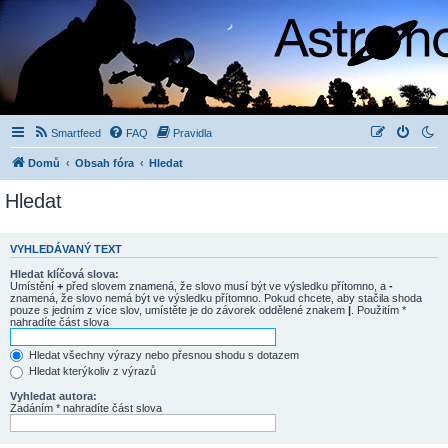
Smartfeed
FAQ
Pravidla
Domů
Obsah fóra
Hledat
Hledat
VYHLEDÁVANÝ TEXT
Hledat klíčová slova:
Umístění
+
před slovem znamená, že slovo musí být ve výsledku přítomno, a
-
znamená, že slovo nemá být ve výsledku přítomno. Pokud chcete, aby stačila shoda
pouze s jedním z více slov, umístěte je do závorek oddělené znakem
|
. Použitím *
nahradíte část slova
Hledat všechny výrazy nebo přesnou shodu s dotazem
Hledat kterýkoliv z výrazů
Vyhledat autora:
Zadáním * nahradíte část slova