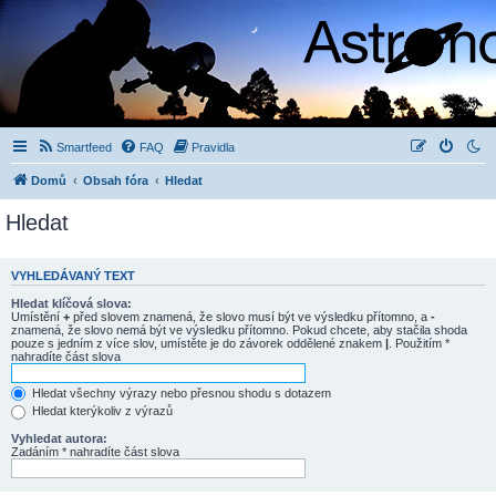
Smartfeed
FAQ
Pravidla
Domů
Obsah fóra
Hledat
Hledat
VYHLEDÁVANÝ TEXT
Hledat klíčová slova:
Umístění
+
před slovem znamená, že slovo musí být ve výsledku přítomno, a
-
znamená, že slovo nemá být ve výsledku přítomno. Pokud chcete, aby stačila shoda
pouze s jedním z více slov, umístěte je do závorek oddělené znakem
|
. Použitím *
nahradíte část slova
Hledat všechny výrazy nebo přesnou shodu s dotazem
Hledat kterýkoliv z výrazů
Vyhledat autora:
Zadáním * nahradíte část slova