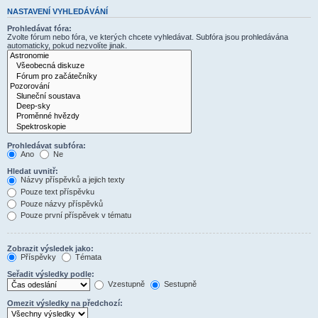
NASTAVENÍ VYHLEDÁVÁNÍ
Prohledávat fóra:
Zvolte fórum nebo fóra, ve kterých chcete vyhledávat. Subfóra jsou prohledávána
automaticky, pokud nezvolíte jinak.
Prohledávat subfóra:
Ano
Ne
Hledat uvnitř:
Názvy příspěvků a jejich texty
Pouze text příspěvku
Pouze názvy příspěvků
Pouze první příspěvek v tématu
Zobrazit výsledek jako:
Příspěvky
Témata
Seřadit výsledky podle:
Vzestupně
Sestupně
Omezit výsledky na předchozí: