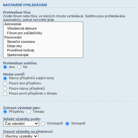
NASTAVENÍ VYHLEDÁVÁNÍ
Prohledávat fóra:
Zvolte fórum nebo fóra, ve kterých chcete vyhledávat. Subfóra jsou prohledávána
automaticky, pokud nezvolíte jinak.
Prohledávat subfóra:
Ano
Ne
Hledat uvnitř:
Názvy příspěvků a jejich texty
Pouze text příspěvku
Pouze názvy příspěvků
Pouze první příspěvek v tématu
Zobrazit výsledek jako:
Příspěvky
Témata
Seřadit výsledky podle:
Vzestupně
Sestupně
Omezit výsledky na předchozí: