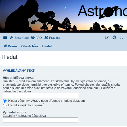
Smartfeed
FAQ
Pravidla
Domů
Obsah fóra
Hledat
Hledat
VYHLEDÁVANÝ TEXT
Hledat klíčová slova:
Umístění
+
před slovem znamená, že slovo musí být ve výsledku přítomno, a
-
znamená, že slovo nemá být ve výsledku přítomno. Pokud chcete, aby stačila shoda
pouze s jedním z více slov, umístěte je do závorek oddělené znakem
|
. Použitím *
nahradíte část slova
Hledat všechny výrazy nebo přesnou shodu s dotazem
Hledat kterýkoliv z výrazů
Vyhledat autora:
Zadáním * nahradíte část slova