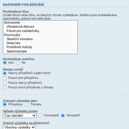
NASTAVENÍ VYHLEDÁVÁNÍ
Prohledávat fóra:
Zvolte fórum nebo fóra, ve kterých chcete vyhledávat. Subfóra jsou prohledávána
automaticky, pokud nezvolíte jinak.
Prohledávat subfóra:
Ano
Ne
Hledat uvnitř:
Názvy příspěvků a jejich texty
Pouze text příspěvku
Pouze názvy příspěvků
Pouze první příspěvek v tématu
Zobrazit výsledek jako:
Příspěvky
Témata
Seřadit výsledky podle:
Vzestupně
Sestupně
Omezit výsledky na předchozí: