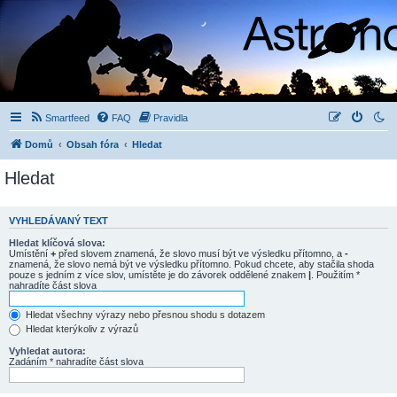
Smartfeed
FAQ
Pravidla
Domů
Obsah fóra
Hledat
Hledat
VYHLEDÁVANÝ TEXT
Hledat klíčová slova:
Umístění
+
před slovem znamená, že slovo musí být ve výsledku přítomno, a
-
znamená, že slovo nemá být ve výsledku přítomno. Pokud chcete, aby stačila shoda
pouze s jedním z více slov, umístěte je do závorek oddělené znakem
|
. Použitím *
nahradíte část slova
Hledat všechny výrazy nebo přesnou shodu s dotazem
Hledat kterýkoliv z výrazů
Vyhledat autora:
Zadáním * nahradíte část slova