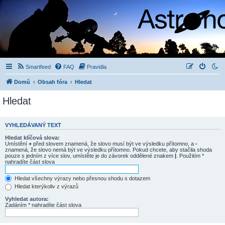
Smartfeed
FAQ
Pravidla
Domů
Obsah fóra
Hledat
Hledat
VYHLEDÁVANÝ TEXT
Hledat klíčová slova:
Umístění
+
před slovem znamená, že slovo musí být ve výsledku přítomno, a
-
znamená, že slovo nemá být ve výsledku přítomno. Pokud chcete, aby stačila shoda
pouze s jedním z více slov, umístěte je do závorek oddělené znakem
|
. Použitím *
nahradíte část slova
Hledat všechny výrazy nebo přesnou shodu s dotazem
Hledat kterýkoliv z výrazů
Vyhledat autora:
Zadáním * nahradíte část slova