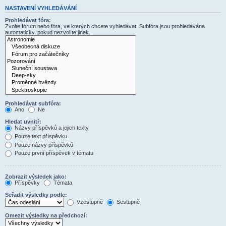
NASTAVENÍ VYHLEDÁVÁNÍ
Prohledávat fóra:
Zvolte fórum nebo fóra, ve kterých chcete vyhledávat. Subfóra jsou prohledávána
automaticky, pokud nezvolíte jinak.
Prohledávat subfóra:
Ano
Ne
Hledat uvnitř:
Názvy příspěvků a jejich texty
Pouze text příspěvku
Pouze názvy příspěvků
Pouze první příspěvek v tématu
Zobrazit výsledek jako:
Příspěvky
Témata
Seřadit výsledky podle:
Vzestupně
Sestupně
Omezit výsledky na předchozí: