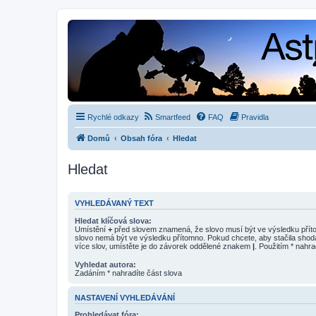
Rychlé odkazy
Smartfeed
FAQ
Pravidla
Domů
Obsah fóra
Hledat
Hledat
VYHLEDÁVANÝ TEXT
Hledat klíčová slova:
Umístění
+
před slovem znamená, že slovo musí být ve výsledku pří
slovo nemá být ve výsledku přítomno. Pokud chcete, aby stačila shod
více slov, umístěte je do závorek oddělené znakem
|
. Použitím * nahra
Vyhledat autora:
Zadáním * nahradíte část slova
NASTAVENÍ VYHLEDÁVÁNÍ
Prohledávat fóra: