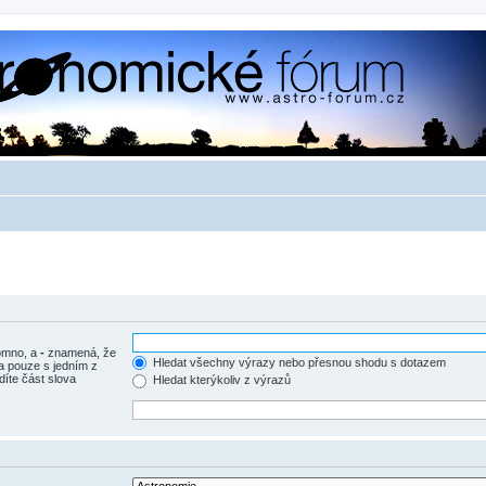
tomno, a
-
znamená, že
Hledat všechny výrazy nebo přesnou shodu s dotazem
a pouze s jedním z
díte část slova
Hledat kterýkoliv z výrazů