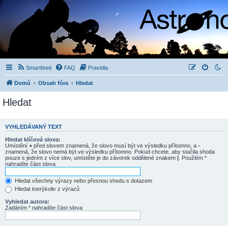
Smartfeed
FAQ
Pravidla
Domů
Obsah fóra
Hledat
Hledat
VYHLEDÁVANÝ TEXT
Hledat klíčová slova:
Umístění
+
před slovem znamená, že slovo musí být ve výsledku přítomno, a
-
znamená, že slovo nemá být ve výsledku přítomno. Pokud chcete, aby stačila shoda
pouze s jedním z více slov, umístěte je do závorek oddělené znakem
|
. Použitím *
nahradíte část slova
Hledat všechny výrazy nebo přesnou shodu s dotazem
Hledat kterýkoliv z výrazů
Vyhledat autora:
Zadáním * nahradíte část slova