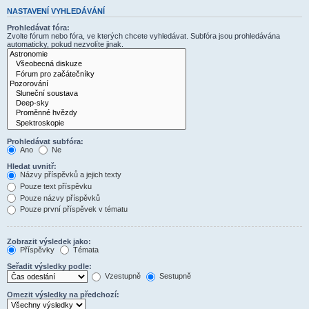
NASTAVENÍ VYHLEDÁVÁNÍ
Prohledávat fóra:
Zvolte fórum nebo fóra, ve kterých chcete vyhledávat. Subfóra jsou prohledávána
automaticky, pokud nezvolíte jinak.
Prohledávat subfóra:
Ano
Ne
Hledat uvnitř:
Názvy příspěvků a jejich texty
Pouze text příspěvku
Pouze názvy příspěvků
Pouze první příspěvek v tématu
Zobrazit výsledek jako:
Příspěvky
Témata
Seřadit výsledky podle:
Vzestupně
Sestupně
Omezit výsledky na předchozí: