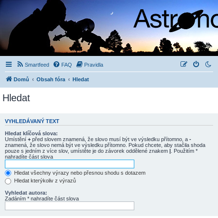
Smartfeed
FAQ
Pravidla
Domů
Obsah fóra
Hledat
Hledat
VYHLEDÁVANÝ TEXT
Hledat klíčová slova:
Umístění
+
před slovem znamená, že slovo musí být ve výsledku přítomno, a
-
znamená, že slovo nemá být ve výsledku přítomno. Pokud chcete, aby stačila shoda
pouze s jedním z více slov, umístěte je do závorek oddělené znakem
|
. Použitím *
nahradíte část slova
Hledat všechny výrazy nebo přesnou shodu s dotazem
Hledat kterýkoliv z výrazů
Vyhledat autora:
Zadáním * nahradíte část slova