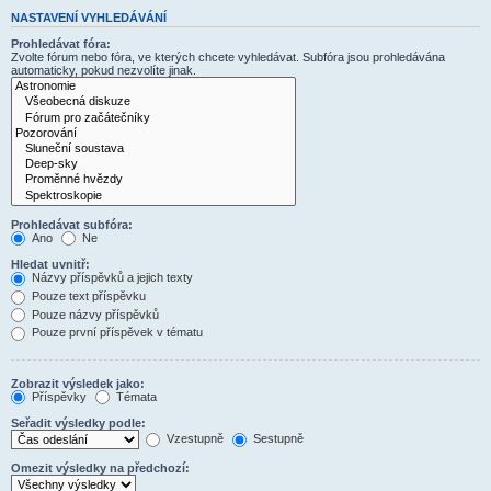
NASTAVENÍ VYHLEDÁVÁNÍ
Prohledávat fóra:
Zvolte fórum nebo fóra, ve kterých chcete vyhledávat. Subfóra jsou prohledávána
automaticky, pokud nezvolíte jinak.
Prohledávat subfóra:
Ano
Ne
Hledat uvnitř:
Názvy příspěvků a jejich texty
Pouze text příspěvku
Pouze názvy příspěvků
Pouze první příspěvek v tématu
Zobrazit výsledek jako:
Příspěvky
Témata
Seřadit výsledky podle:
Vzestupně
Sestupně
Omezit výsledky na předchozí: