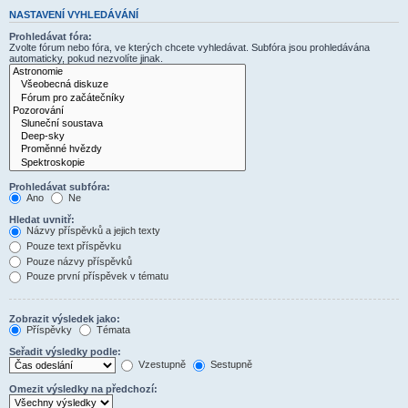
NASTAVENÍ VYHLEDÁVÁNÍ
Prohledávat fóra:
Zvolte fórum nebo fóra, ve kterých chcete vyhledávat. Subfóra jsou prohledávána
automaticky, pokud nezvolíte jinak.
Prohledávat subfóra:
Ano
Ne
Hledat uvnitř:
Názvy příspěvků a jejich texty
Pouze text příspěvku
Pouze názvy příspěvků
Pouze první příspěvek v tématu
Zobrazit výsledek jako:
Příspěvky
Témata
Seřadit výsledky podle:
Vzestupně
Sestupně
Omezit výsledky na předchozí: