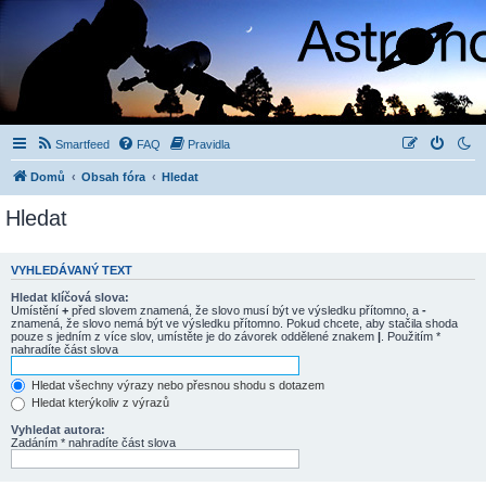
Smartfeed
FAQ
Pravidla
Domů
Obsah fóra
Hledat
Hledat
VYHLEDÁVANÝ TEXT
Hledat klíčová slova:
Umístění
+
před slovem znamená, že slovo musí být ve výsledku přítomno, a
-
znamená, že slovo nemá být ve výsledku přítomno. Pokud chcete, aby stačila shoda
pouze s jedním z více slov, umístěte je do závorek oddělené znakem
|
. Použitím *
nahradíte část slova
Hledat všechny výrazy nebo přesnou shodu s dotazem
Hledat kterýkoliv z výrazů
Vyhledat autora:
Zadáním * nahradíte část slova