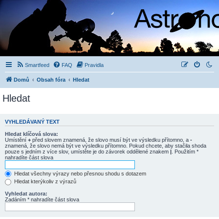
Smartfeed
FAQ
Pravidla
Domů
Obsah fóra
Hledat
Hledat
VYHLEDÁVANÝ TEXT
Hledat klíčová slova:
Umístění
+
před slovem znamená, že slovo musí být ve výsledku přítomno, a
-
znamená, že slovo nemá být ve výsledku přítomno. Pokud chcete, aby stačila shoda
pouze s jedním z více slov, umístěte je do závorek oddělené znakem
|
. Použitím *
nahradíte část slova
Hledat všechny výrazy nebo přesnou shodu s dotazem
Hledat kterýkoliv z výrazů
Vyhledat autora:
Zadáním * nahradíte část slova