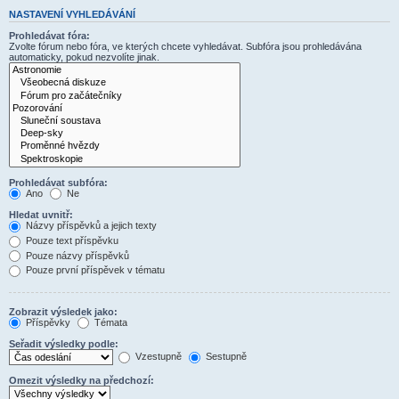
NASTAVENÍ VYHLEDÁVÁNÍ
Prohledávat fóra:
Zvolte fórum nebo fóra, ve kterých chcete vyhledávat. Subfóra jsou prohledávána
automaticky, pokud nezvolíte jinak.
Prohledávat subfóra:
Ano
Ne
Hledat uvnitř:
Názvy příspěvků a jejich texty
Pouze text příspěvku
Pouze názvy příspěvků
Pouze první příspěvek v tématu
Zobrazit výsledek jako:
Příspěvky
Témata
Seřadit výsledky podle:
Vzestupně
Sestupně
Omezit výsledky na předchozí: