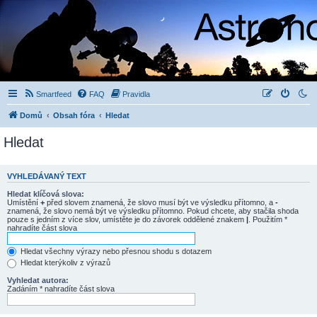
Smartfeed
FAQ
Pravidla
Domů
Obsah fóra
Hledat
Hledat
VYHLEDÁVANÝ TEXT
Hledat klíčová slova:
Umístění
+
před slovem znamená, že slovo musí být ve výsledku přítomno, a
-
znamená, že slovo nemá být ve výsledku přítomno. Pokud chcete, aby stačila shoda
pouze s jedním z více slov, umístěte je do závorek oddělené znakem
|
. Použitím *
nahradíte část slova
Hledat všechny výrazy nebo přesnou shodu s dotazem
Hledat kterýkoliv z výrazů
Vyhledat autora:
Zadáním * nahradíte část slova