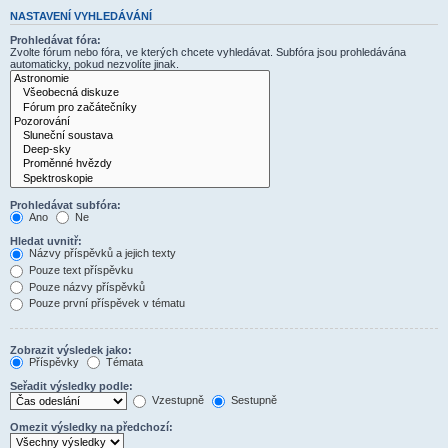
NASTAVENÍ VYHLEDÁVÁNÍ
Prohledávat fóra:
Zvolte fórum nebo fóra, ve kterých chcete vyhledávat. Subfóra jsou prohledávána
automaticky, pokud nezvolíte jinak.
Prohledávat subfóra:
Ano
Ne
Hledat uvnitř:
Názvy příspěvků a jejich texty
Pouze text příspěvku
Pouze názvy příspěvků
Pouze první příspěvek v tématu
Zobrazit výsledek jako:
Příspěvky
Témata
Seřadit výsledky podle:
Vzestupně
Sestupně
Omezit výsledky na předchozí: