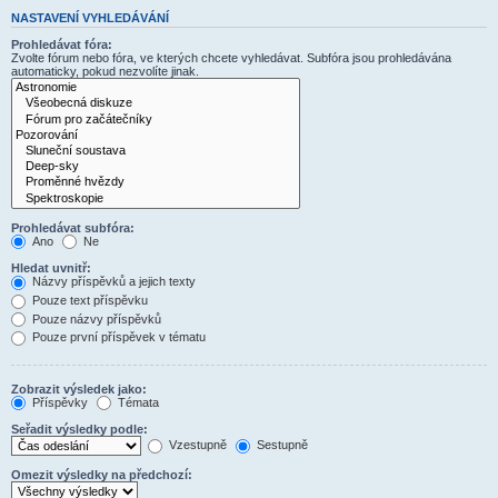
NASTAVENÍ VYHLEDÁVÁNÍ
Prohledávat fóra:
Zvolte fórum nebo fóra, ve kterých chcete vyhledávat. Subfóra jsou prohledávána
automaticky, pokud nezvolíte jinak.
Prohledávat subfóra:
Ano
Ne
Hledat uvnitř:
Názvy příspěvků a jejich texty
Pouze text příspěvku
Pouze názvy příspěvků
Pouze první příspěvek v tématu
Zobrazit výsledek jako:
Příspěvky
Témata
Seřadit výsledky podle:
Vzestupně
Sestupně
Omezit výsledky na předchozí: