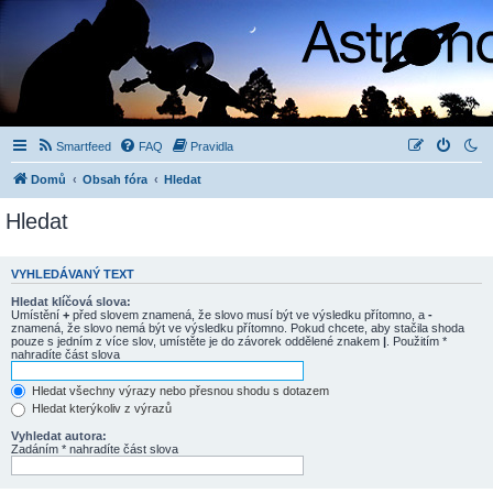
Smartfeed
FAQ
Pravidla
Domů
Obsah fóra
Hledat
Hledat
VYHLEDÁVANÝ TEXT
Hledat klíčová slova:
Umístění
+
před slovem znamená, že slovo musí být ve výsledku přítomno, a
-
znamená, že slovo nemá být ve výsledku přítomno. Pokud chcete, aby stačila shoda
pouze s jedním z více slov, umístěte je do závorek oddělené znakem
|
. Použitím *
nahradíte část slova
Hledat všechny výrazy nebo přesnou shodu s dotazem
Hledat kterýkoliv z výrazů
Vyhledat autora:
Zadáním * nahradíte část slova